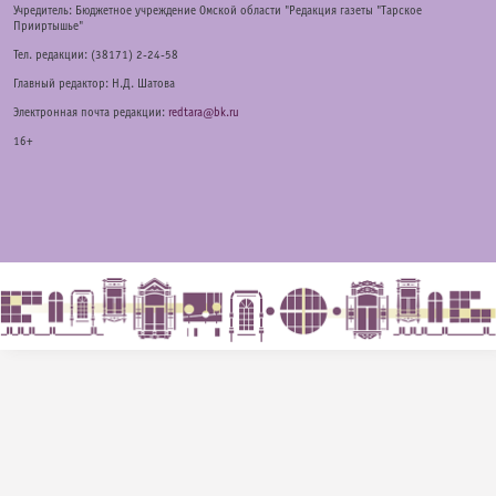
Учредитель: Бюджетное учреждение Омской области "Редакция газеты "Тарское
Прииртышье"
Тел. редакции: (38171) 2-24-58
Главный редактор: Н.Д. Шатова
Электронная почта редакции:
redtara@bk.ru
16+