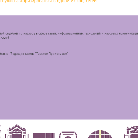
 нужно авторизироваться в одной из соц. сетей
ной службой по надзору в сфере связи, информационных технологий и массовых коммуникаци
-72296
бласти "Редакция газеты "Тарское Прииртышье"