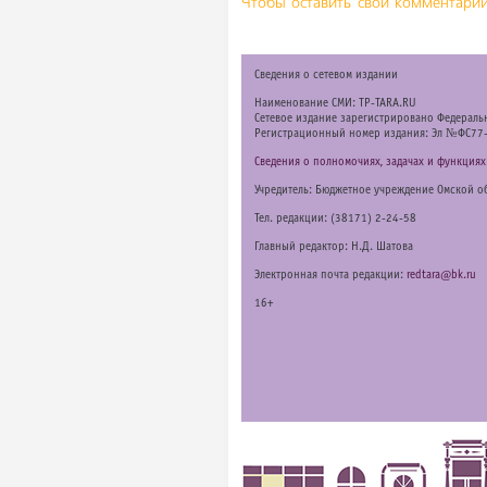
Чтобы оставить свой комментарий
Cведения о сетевом издании
Наименование СМИ: TP-TARA.RU
Сетевое издание зарегистрировано Федераль
Регистрационный номер издания: Эл №ФС77
Сведения о полномочиях, задачах и функциях
Учредитель: Бюджетное учреждение Омской о
Тел. редакции: (38171) 2-24-58
Главный редактор: Н.Д. Шатова
Электронная почта редакции:
redtara@bk.ru
16+