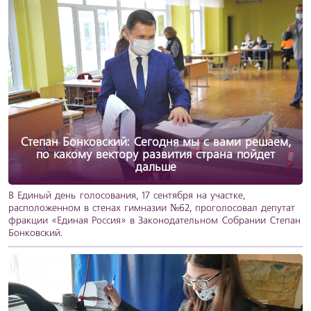
Степан Бонковский: Сегодня мы с вами решаем,
по какому вектору развития страна пойдет
дальше
В Единый день голосования, 17 сентября на участке,
расположенном в стенах гимназии №62, проголосовал депутат
фракции «Единая Россия» в Законодательном Собрании Степан
Бонковский.