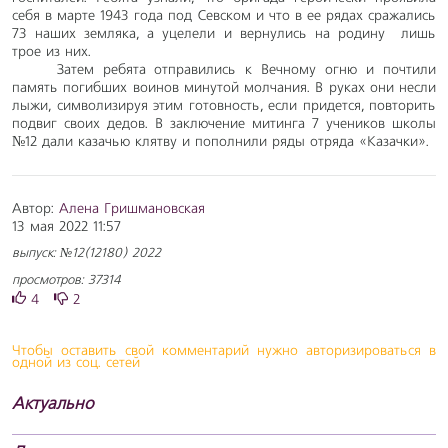
себя в марте 1943 года под Севском и что в ее рядах сражались
73 наших земляка, а уцелели и вернулись на родину лишь
трое из них.
Затем ребята отправились к Вечному огню и почтили
память погибших воинов минутой молчания. В руках они несли
лыжи, символизируя этим готовность, если придется, повторить
подвиг своих дедов. В заключение митинга 7 учеников школы
№12 дали казачью клятву и пополнили ряды отряда «Казачки».
Автор:
Алена Гришмановская
13 мая 2022 11:57
выпуск: №12(12180) 2022
просмотров: 37314
4
2
Чтобы оставить свой комментарий нужно авторизироваться в
одной из соц. сетей
Актуально