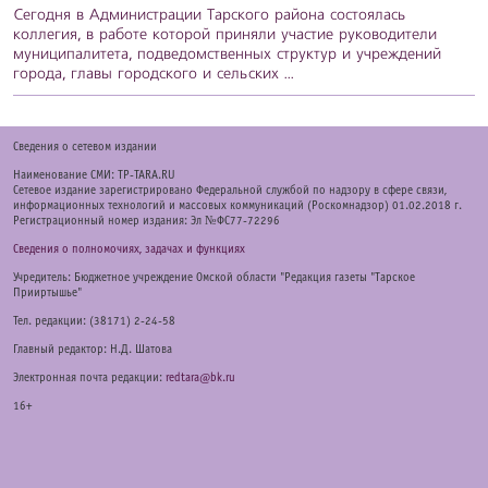
Сегодня в Администрации Тарского района состоялась
коллегия, в работе которой приняли участие руководители
муниципалитета, подведомственных структур и учреждений
города, главы городского и сельских ...
Cведения о сетевом издании
Наименование СМИ: TP-TARA.RU
Сетевое издание зарегистрировано Федеральной службой по надзору в сфере связи,
информационных технологий и массовых коммуникаций (Роскомнадзор) 01.02.2018 г.
Регистрационный номер издания: Эл №ФС77-72296
Сведения о полномочиях, задачах и функциях
Учредитель: Бюджетное учреждение Омской области "Редакция газеты "Тарское
Прииртышье"
Тел. редакции: (38171) 2-24-58
Главный редактор: Н.Д. Шатова
Электронная почта редакции:
redtara@bk.ru
16+