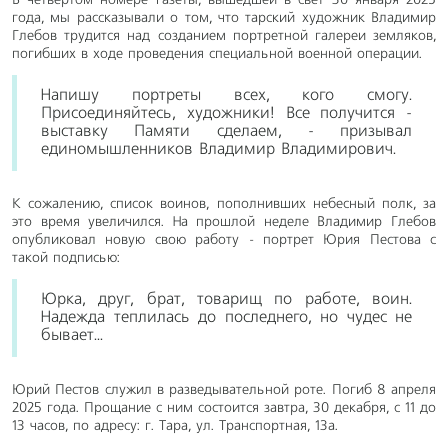
В четвертом номере газеты, вышедшей в свет 30 января 2025
года, мы рассказывали о том, что тарский художник Владимир
Глебов трудится над созданием портретной галереи земляков,
погибших в ходе проведения специальной военной операции.
Напишу портреты всех, кого смогу.
Присоединяйтесь, художники! Все получится -
выставку Памяти сделаем, - призывал
единомышленников Владимир Владимирович.
К сожалению, список воинов, пополнивших небесный полк, за
это время увеличился. На прошлой неделе Владимир Глебов
опубликовал новую свою работу - портрет Юрия Пестова с
такой подписью:
Юрка, друг, брат, товарищ по работе, воин.
Надежда теплилась до последнего, но чудес не
бывает...
Юрий Пестов служил в разведывательной роте. Погиб 8 апреля
2025 года. Прощание с ним состоится завтра, 30 декабря, с 11 до
13 часов, по адресу: г. Тара, ул. Транспортная, 13а.