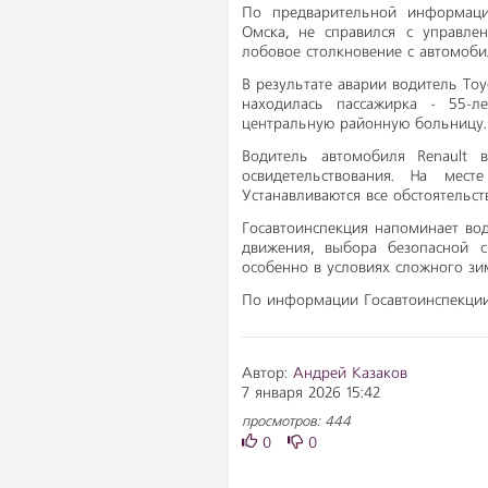
По предварительной информации
Омска, не справился с управле
лобовое столкновение с автомоби
В результате аварии водитель Toy
находилась пассажирка - 55-л
центральную районную больницу. 
Водитель автомобиля Renault 
освидетельствования. На мес
Устанавливаются все обстоятельст
Госавтоинспекция напоминает во
движения, выбора безопасной с
особенно в условиях сложного зи
По информации Госавтоинспекци
Автор:
Андрей Казаков
7 января 2026 15:42
просмотров: 444
0
0