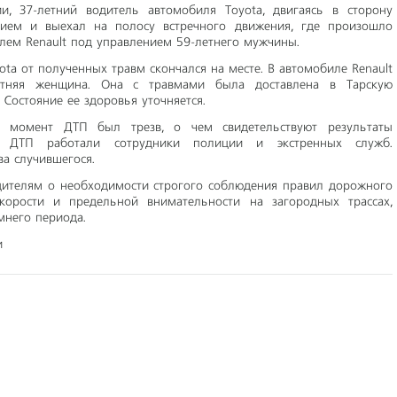
, 37-летний водитель автомобиля Toyota, двигаясь в сторону
нием и выехал на полосу встречного движения, где произошло
лем Renault под управлением 59-летнего мужчины.
ota от полученных травм скончался на месте. В автомобиле Renault
етняя женщина. Она с травмами была доставлена в Тарскую
Состояние ее здоровья уточняется.
в момент ДТП был трезв, о чем свидетельствуют результаты
те ДТП работали сотрудники полиции и экстренных служб.
ва случившегося.
дителям о необходимости строгого соблюдения правил дорожного
корости и предельной внимательности на загородных трассах,
мнего периода.
и