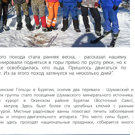
ого похода стала ранняя весна, - рассказал нашему
нировали подняться в горы прямо по руслу реки, но к
е освободилась ото льда. Пришлось двигаться по
. Из-за этого поход затянулся на несколько дней".
кинские Гольцы в Бурятии, осилив два перевала - Шумакский и
ля группы стало посещение Шумакского минерального источника.
й курорт в Окинском районе Бурятии (Восточный Саян),
8 метров. Здесь бьют более ста целебных ключей с разным
турой. Местные радоновые ванны помогают лечить заболевания
мы и опорно-двигательного аппарата. "Это место силы бурят, -
ом здесь проходят национальные праздники, собирается много